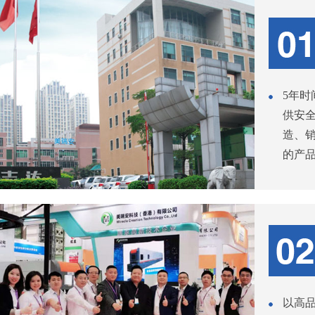
5年
供安
造、
的产
以高