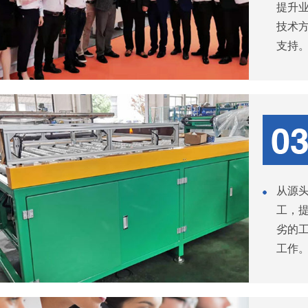
提升
技术
支持
从源
工，
劣的工
工作