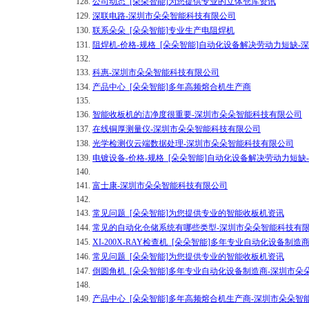
128.
公司动态_[朵朵智能]为您提供专业的立体仓库资讯
129.
深联电路-深圳市朵朵智能科技有限公司
130.
联系朵朵_[朵朵智能]专业生产电阻焊机
131.
阻焊机-价格-规格_[朵朵智能]自动化设备解决劳动力短缺
132.
133.
科惠-深圳市朵朵智能科技有限公司
134.
产品中心_[朵朵智能]多年高频熔合机生产商
135.
136.
智能收板机的洁净度很重要-深圳市朵朵智能科技有限公司
137.
在线铜厚测量仪-深圳市朵朵智能科技有限公司
138.
光学检测仪云端数据处理-深圳市朵朵智能科技有限公司
139.
电镀设备-价格-规格_[朵朵智能]自动化设备解决劳动力短
140.
141.
富士康-深圳市朵朵智能科技有限公司
142.
143.
常见问题_[朵朵智能]为您提供专业的智能收板机资讯
144.
常见的自动化仓储系统有哪些类型-深圳市朵朵智能科技有
145.
XI-200X-RAY检查机_[朵朵智能]多年专业自动化设备制
146.
常见问题_[朵朵智能]为您提供专业的智能收板机资讯
147.
倒圆角机_[朵朵智能]多年专业自动化设备制造商-深圳市朵
148.
149.
产品中心_[朵朵智能]多年高频熔合机生产商-深圳市朵朵智