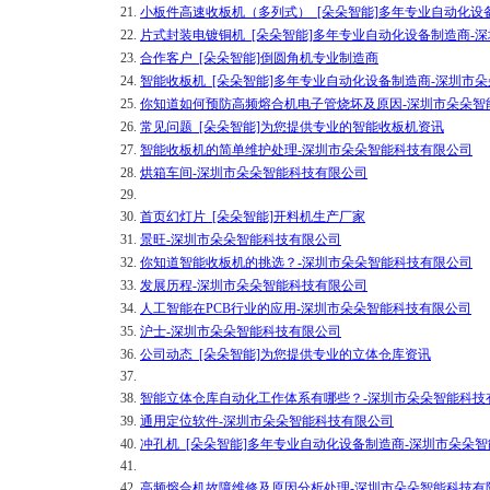
21.
小板件高速收板机（多列式）_[朵朵智能]多年专业自动化设
22.
片式封装电镀铜机_[朵朵智能]多年专业自动化设备制造商-
23.
合作客户_[朵朵智能]倒圆角机专业制造商
24.
智能收板机_[朵朵智能]多年专业自动化设备制造商-深圳市
25.
你知道如何预防高频熔合机电子管烧坏及原因-深圳市朵朵智
26.
常见问题_[朵朵智能]为您提供专业的智能收板机资讯
27.
智能收板机的简单维护处理-深圳市朵朵智能科技有限公司
28.
烘箱车间-深圳市朵朵智能科技有限公司
29.
30.
首页幻灯片_[朵朵智能]开料机生产厂家
31.
景旺-深圳市朵朵智能科技有限公司
32.
你知道智能收板机的挑选？-深圳市朵朵智能科技有限公司
33.
发展历程-深圳市朵朵智能科技有限公司
34.
人工智能在PCB行业的应用-深圳市朵朵智能科技有限公司
35.
沪士-深圳市朵朵智能科技有限公司
36.
公司动态_[朵朵智能]为您提供专业的立体仓库资讯
37.
38.
智能立体仓库自动化工作体系有哪些？-深圳市朵朵智能科技
39.
通用定位软件-深圳市朵朵智能科技有限公司
40.
冲孔机_[朵朵智能]多年专业自动化设备制造商-深圳市朵朵
41.
42.
高频熔合机故障维修及原因分析处理-深圳市朵朵智能科技有