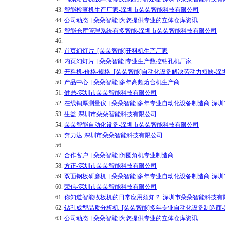
43.
智能检查机生产厂家-深圳市朵朵智能科技有限公司
44.
公司动态_[朵朵智能]为您提供专业的立体仓库资讯
45.
智能仓库管理系统有多智能-深圳市朵朵智能科技有限公司
46.
47.
首页幻灯片_[朵朵智能]开料机生产厂家
48.
内页幻灯片_[朵朵智能]专业生产数控钻孔机厂家
49.
开料机-价格-规格_[朵朵智能]自动化设备解决劳动力短缺-
50.
产品中心_[朵朵智能]多年高频熔合机生产商
51.
健鼎-深圳市朵朵智能科技有限公司
52.
在线铜厚测量仪_[朵朵智能]多年专业自动化设备制造商-深
53.
生益-深圳市朵朵智能科技有限公司
54.
朵朵智能自动化设备-深圳市朵朵智能科技有限公司
55.
奔力达-深圳市朵朵智能科技有限公司
56.
57.
合作客户_[朵朵智能]倒圆角机专业制造商
58.
方正-深圳市朵朵智能科技有限公司
59.
双面钢板研磨机_[朵朵智能]多年专业自动化设备制造商-深
60.
荣信-深圳市朵朵智能科技有限公司
61.
你知道智能收板机的日常应用须知？-深圳市朵朵智能科技有
62.
钻孔成型品质分析机_[朵朵智能]多年专业自动化设备制造商
63.
公司动态_[朵朵智能]为您提供专业的立体仓库资讯