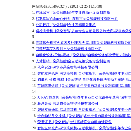
网站地图(Build090324)：(2021-02-25 11:10:38)
1.
在线留言_[朵朵智能]多年专业自动化设备制造商
2.
PCB算法VisIonAlg软件-深圳市朵朵智能科技有限公司
3.
公司环境_[朵朵智能]专注高精度外形机
4.
瞬检测量机_[朵朵智能]多年专业自动化设备制造商-深圳市朵
5.
6.
高频熔合机打火原因及处理方法-深圳市朵朵智能科技有限公
7.
回流线车间2-深圳市朵朵智能科技有限公司
8.
自动化设备-价格-规格_[朵朵智能]自动化设备解决劳动力短
9.
人才招聘_[朵朵智能]全自动电镀设备专业制造商
10.
依利安达-深圳市朵朵智能科技有限公司
11.
智能立体仓库-深圳高频机-自动收板机_[朵朵智能]多年专业
12.
圆形机-价格-规格_[朵朵智能]自动化设备解决劳动力短缺-
13.
节能隧道烘箱_[朵朵智能]多年专业自动化设备制造商-深圳
14.
15.
X-RAY检查机_[朵朵智能]多年专业自动化设备制造商-深
16.
联系朵朵-深圳市朵朵智能科技有限公司
17.
智能立体仓库-深圳高频机-自动收板机_[朵朵智能]多年专业
18.
全自动钻头交换机_[朵朵智能]多年专业自动化设备制造商-
19.
荣誉证书_[朵朵智能]专注高精度全自动电镀设备
20.
智能立体仓库-深圳高频机-自动收板机_[朵朵智能]多年专业