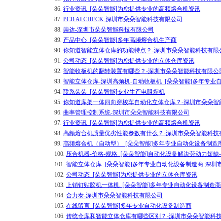
86.
行业资讯_[朵朵智能]为您提供专业的高频熔合机资讯
87.
PCB AI CHECK-深圳市朵朵智能科技有限公司
88.
崇达-深圳市朵朵智能科技有限公司
89.
产品中心_[朵朵智能]多年高频熔合机生产商
90.
你知道智能立体仓库的功能特点？-深圳市朵朵智能科技有限
91.
公司动态_[朵朵智能]为您提供专业的立体仓库资讯
92.
智能收板机的翻转装置有哪些？-深圳市朵朵智能科技有限公
93.
智能立体仓库-深圳高频机-自动收板机_[朵朵智能]多年专业
94.
联系朵朵_[朵朵智能]专业生产电阻焊机
95.
你知道库架一体四向穿梭车自动化立体仓库？-深圳市朵朵智
96.
曲率管理控制系统-深圳市朵朵智能科技有限公司
97.
行业资讯_[朵朵智能]为您提供专业的高频熔合机资讯
98.
高频熔合机质量优劣性能参数有什么？-深圳市朵朵智能科技
99.
高频熔合机（自动型）_[朵朵智能]多年专业自动化设备制造
100.
压合机器-价格-规格_[朵朵智能]自动化设备解决劳动力短
101.
智能立体仓库_[朵朵智能]多年专业自动化设备制造商-深
102.
公司动态_[朵朵智能]为您提供专业的立体仓库资讯
103.
上销钉贴胶机一体机_[朵朵智能]多年专业自动化设备制造
104.
合力泰-深圳市朵朵智能科技有限公司
105.
在线留言_[朵朵智能]多年专业自动化设备制造商
106.
传统仓库和智能立体仓库有哪些区别？-深圳市朵朵智能科