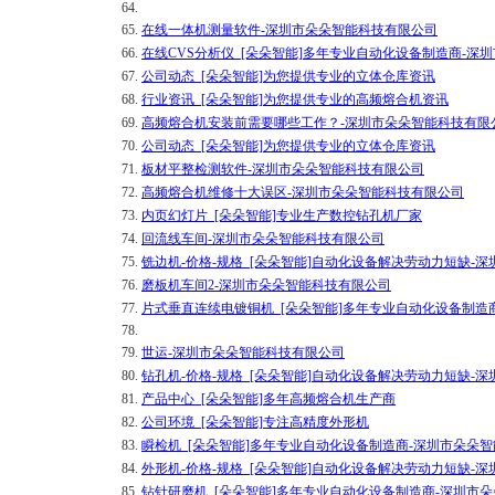
64.
65.
在线一体机测量软件-深圳市朵朵智能科技有限公司
66.
在线CVS分析仪_[朵朵智能]多年专业自动化设备制造商-深
67.
公司动态_[朵朵智能]为您提供专业的立体仓库资讯
68.
行业资讯_[朵朵智能]为您提供专业的高频熔合机资讯
69.
高频熔合机安装前需要哪些工作？-深圳市朵朵智能科技有限
70.
公司动态_[朵朵智能]为您提供专业的立体仓库资讯
71.
板材平整检测软件-深圳市朵朵智能科技有限公司
72.
高频熔合机维修十大误区-深圳市朵朵智能科技有限公司
73.
内页幻灯片_[朵朵智能]专业生产数控钻孔机厂家
74.
回流线车间-深圳市朵朵智能科技有限公司
75.
铣边机-价格-规格_[朵朵智能]自动化设备解决劳动力短缺-
76.
磨板机车间2-深圳市朵朵智能科技有限公司
77.
片式垂直连续电镀铜机_[朵朵智能]多年专业自动化设备制造
78.
79.
世运-深圳市朵朵智能科技有限公司
80.
钻孔机-价格-规格_[朵朵智能]自动化设备解决劳动力短缺-
81.
产品中心_[朵朵智能]多年高频熔合机生产商
82.
公司环境_[朵朵智能]专注高精度外形机
83.
瞬检机_[朵朵智能]多年专业自动化设备制造商-深圳市朵朵
84.
外形机-价格-规格_[朵朵智能]自动化设备解决劳动力短缺-
85.
钻针研磨机_[朵朵智能]多年专业自动化设备制造商-深圳市