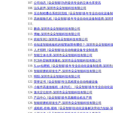
107.
公司动态_[朵朵智能]为您提供专业的立体仓库资讯
108.
汕头超声-深圳市朵朵智能科技有限公司
109.
压合制程叠合系统回流线_[朵朵智能]多年专业自动化设备
110.
高效能验孔机_[朵朵智能]多年专业自动化设备制造商-深
111.
112.
鹏鼎-深圳市朵朵智能科技有限公司
113.
博敏-深圳市朵朵智能科技有限公司
114.
烘箱车间2-深圳市朵朵智能科技有限公司
115.
你知道智能收板机的报警故障有哪些？-深圳市朵朵智能科
116.
人才招聘_[朵朵智能]全自动电镀设备专业制造商
117.
智能立体仓库-深圳市朵朵智能科技有限公司
118.
PCB外层铜厚测量机-深圳市朵朵智能科技有限公司
119.
X-ray钻靶机_[朵朵智能]多年专业自动化设备制造商-深
120.
智能研磨机研发生产-深圳市朵朵智能科技有限公司
121.
明阳-深圳市朵朵智能科技有限公司
122.
荣誉证书_[朵朵智能]专注高精度全自动电镀设备
123.
小板件高速放板机（多列式）_[朵朵智能]多年专业自动化
124.
激光定位软件-深圳市朵朵智能科技有限公司
125.
产品中心_[朵朵智能]多年高频熔合机生产商
126.
智能研磨机研发生产-深圳市朵朵智能科技有限公司
127.
成检机-价格-规格_[朵朵智能]自动化设备解决劳动力短缺